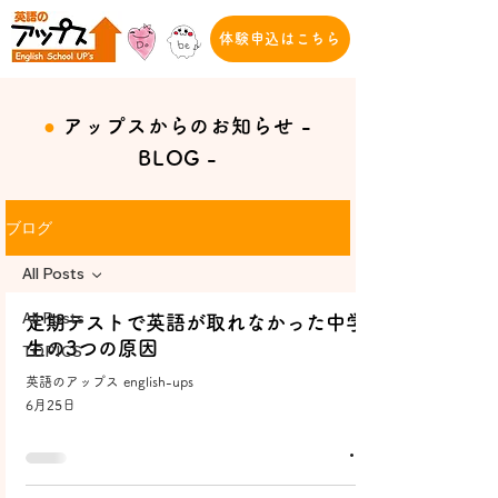
体験申込はこちら
●
アップスからのお知らせ -
BLOG -
ブログ
All Posts
All Posts
定期テストで英語が取れなかった中学
生の3つの原因
TOPICS
英語のアップス english-ups
6月25日